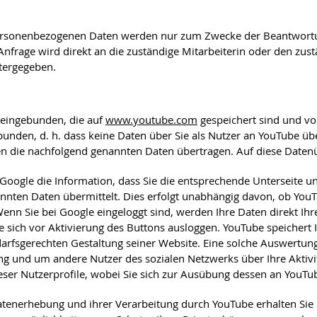
personenbezogenen Daten werden nur zum Zwecke der Beantwortun
nfrage wird direkt an die zuständige Mitarbeiterin oder den zust
itergegeben.
 eingebunden, die auf
www.youtube.com
gespeichert sind und von
unden, d. h. dass keine Daten über Sie als Nutzer an YouTube üb
den die nachfolgend genannten Daten übertragen. Auf diese Daten
/Google die Information, dass Sie die entsprechende Unterseite
nten Daten übermittelt. Dies erfolgt unabhängig davon, ob YouTub
 Wenn Sie bei Google eingeloggt sind, werden Ihre Daten direkt 
 sich vor Aktivierung des Buttons ausloggen. YouTube speichert I
sgerechten Gestaltung seiner Website. Eine solche Auswertung er
g und um andere Nutzer des sozialen Netzwerks über Ihre Aktivit
ieser Nutzerprofile, wobei Sie sich zur Ausübung dessen an YouTu
enerhebung und ihrer Verarbeitung durch YouTube erhalten Sie i